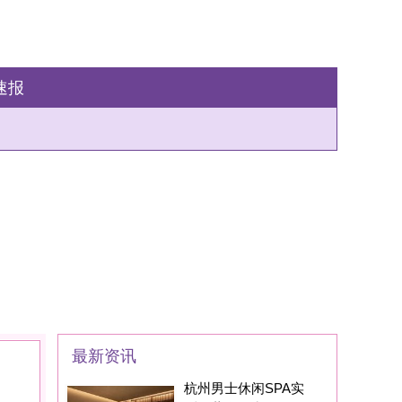
州男士休闲SPA实
：藏在西湖区的
家SPA养生会所现在
身边的朋友基本都
州男士养生丝足SPA