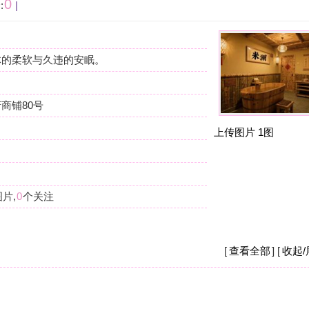
按
在
我
上传图片
1图
杭
摩
我
么
杭
摩
[
查看全部
] [
收起/展开
]
现
店
杭
摩
之
钱
[
收起/展开
]
杭
摩
现
重。
要
杭