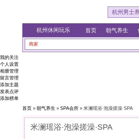
杭州男士养生会所体验网
杭州休闲玩乐
首页
朝气养生
食全食美
商家
搜索
我的关注
个人设置
相册管理
留言管理
添加主题
发表点评
添加榜单
首页
»
朝气养生
»
SPA会所
» 米澜瑶浴·泡澡搓澡·SPA
米澜瑶浴·泡澡搓澡·SPA
0
(0)
|
感受:
0
服务:
0
环境:
0
性价比:
0
综合:
|
分类：
朝气养生
>
SPA会所
简介：
在精油与指尖的抚摸中，找回身体的柔软与久违的