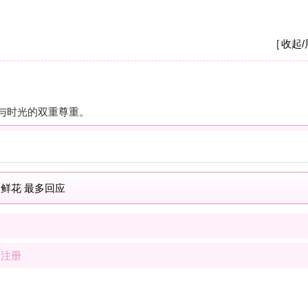
A
我
养
杭
摩
之
疗
解
按
现
士
解
按
我
士
最新商家