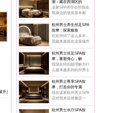
摩：探索极致
杭州待了这么多年，
越来越喜欢这座城市
州男士丝足SPA按
，重塑身心，解
现在特别能理解为什
越来越多的杭州男士
州男士尊享SPA按
，打造你的专属
在这家杭州男士SPA
对我来说就像是一
州男士水疗SPA按
：藏在西湖区的
前我也觉得花几百块
做SPA是浪费钱，
州男士水疗SPA按
：我在西湖区挖
在我基本上每两周都
去这家男士水疗SP
州男士奢华养生SP