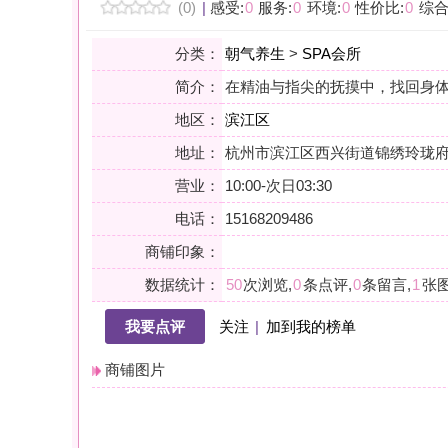
地区：
滨江区
地址：
杭州市滨江区西兴街道锦绣玲珑府商铺80号
营业：
10:00-次日03:30
电话：
15168209486
商铺印象：
数据统计：
50
次浏览,
0
条点评,
0
条留言,
1
张图片,
0
个关注
我要点评
关注
|
加到我的榜单
商铺图片
详情
全身精油
泰式按摩
SPA
SPA|采耳|瑶浴|搓澡
小贴士：轻声一问，提前确认，从容赴约。是对自己与时光的双重尊
会员点评