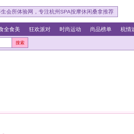
，专注杭州SPA按摩休闲桑拿推荐
狂欢派对
时尚运动
尚品榜单
杭情速报
最新资讯
杭
测
这
我
安眠。
杭