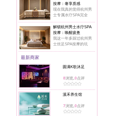
溪禾养生馆
7
浏览,
0
点评
可拉kola bar餐吧(临安人民广场店)
7
浏览,
0
点评
丝舍吾入踩背馆
7
浏览,
0
点评