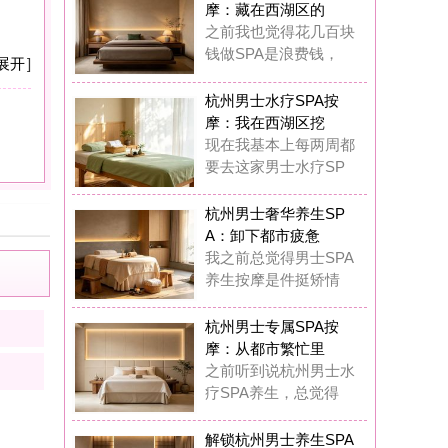
：卸下都市疲惫
之前总觉得男士SPA
生按摩是件挺矫情
州男士专属SPA按
：从都市繁忙里
前听到说杭州男士水
SPA养生，总觉得
锁杭州男士养生SPA
摩：奢享质感
在我真的觉得杭州男
专属水疗SPA完全
锁杭州男士水疗SPA
摩：唤醒疲惫
这一年多踩过杭州男
丝足SPA按摩的坑
圆满K歌沐足
8
浏览,
0
点评