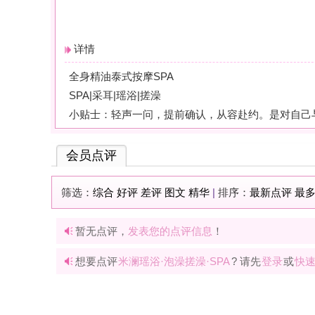
筛选：
综合
好评
差评
图文
精华
|
排序：
最新点评
最多鲜花
最多回应
暂无点评，
发表您的点评信息
！
想要点评
米澜瑶浴·泡澡搓澡·SPA
? 请先
登录
或
快速注册