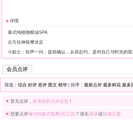
会员点评
筛选：
综合
好评
差评
图文
精华
|
排序：
最新点评
最多鲜花
最多回应
暂无点评，
发表您的点评信息
！
想要点评
臻SPA泰式按摩(滨江店)
? 请先
登录
或
快速注册