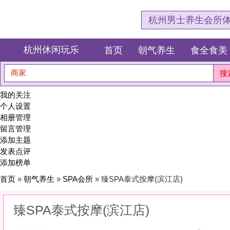
杭州男士养生会所体验网，专注杭
杭州休闲玩乐
首页
朝气养生
食全食美
狂欢派对
商家
搜索
我的关注
个人设置
相册管理
留言管理
添加主题
发表点评
添加榜单
首页
»
朝气养生
»
SPA会所
» 臻SPA泰式按摩(滨江店)
臻SPA泰式按摩(滨江店)
0
(0)
|
感受:
0
服务:
0
环境:
0
性价比:
0
综合:
|
分类：
朝气养生
>
SPA会所
简介：
在精油与指尖的抚摸中，找回身体的柔软与久违的安眠。