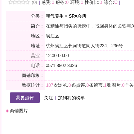
地区：
滨江区
地址：
杭州滨江区长河街道同人街234、236号
营业：
12:00-00:00
电话：
0571 8802 3326
商铺印象：
数据统计：
107
次浏览,
0
条点评,
0
条留言,
1
张图片,
0
个关注
我要点评
关注
|
加到我的榜单
商铺图片
详情
泰式
纯植物精油
SPA
古方拉伸按摩沐足
小贴士：轻声一问，提前确认，从容赴约。是对自己与时光的双重尊重。