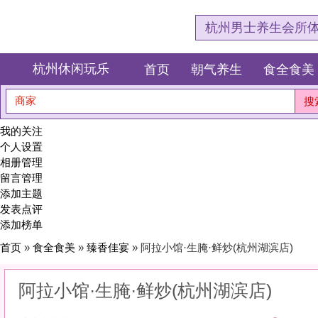
杭州男士养生会所体验网，专注杭
杭州休闲玩乐
首页
朝气养生
食全食美
狂欢派对
商家
搜索
我的关注
个人设置
相册管理
留言管理
添加主题
发表点评
添加榜单
首页
»
食全食美
»
臻香佳宴
» 阿拉小馆·生腌·鲜炒(杭州湖滨店)
阿拉小馆·生腌·鲜炒(杭州湖滨店)
0
(0)
|
感受:
0
服务:
0
环境:
0
性价比:
0
综合:
|
分类：
食全食美
>
臻香佳宴
简介：
不止是味蕾的欢愉，更是嗅觉与视觉的盛宴。