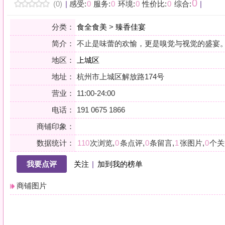
地区：
上城区
地址：
杭州市上城区解放路174号
营业：
11:00-24:00
电话：
191 0675 1866
商铺印象：
数据统计：
110
次浏览,
0
条点评,
0
条留言,
1
张图片,
0
个关注
我要点评
关注
|
加到我的榜单
商铺图片
详情
小贴士：轻声一问，提前确认，从容赴约。是对自己与时光的双重尊重。
会员点评
筛选：
综合
好评
差评
图文
精华
|
排序：
最新点评
最多鲜花
最多回应