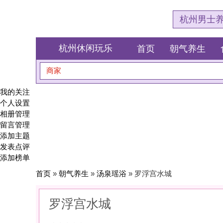
杭州男士养生会所体验网
杭州休闲玩乐
首页
朝气养生
食全食美
商家
搜索
我的关注
个人设置
相册管理
留言管理
添加主题
发表点评
添加榜单
首页
»
朝气养生
»
汤泉瑶浴
» 罗浮宫水城
罗浮宫水城
0
(0)
|
感受:
0
服务:
0
环境:
0
性价比:
0
综合:
|
分类：
朝气养生
>
汤泉瑶浴
简介：
一池瑶汤，温润你的每一寸疲惫。