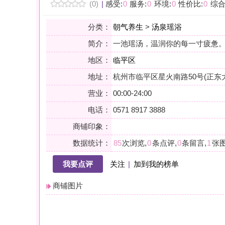
地区：
临平区
地址：
杭州市临平区星火南路50号(正东大酒店内)
营业：
00:00-24:00
电话：
0571 8917 3888
商铺印象：
数据统计：
85
次浏览,
0
条点评,
0
条留言,
1
张图片,
0
个关注
我要点评
关注
|
加到我的榜单
商铺图片
详情
解压·中式足道
轻奢·足道SPA
小贴士：轻声一问，提前确认，从容赴约。是对自己与时光的双重尊