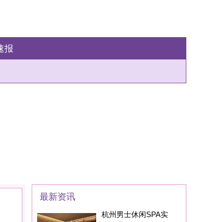
州男士休闲SPA实
：藏在西湖区的
家SPA养生会所现在
身边的朋友基本都
州男士养生丝足SPA