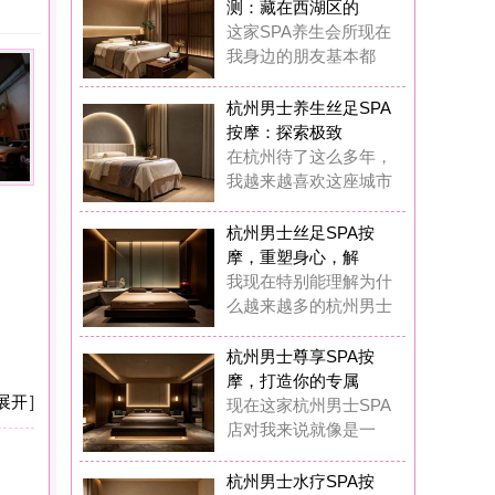
摩：探索极致
杭州待了这么多年，
越来越喜欢这座城市
州男士丝足SPA按
，重塑身心，解
现在特别能理解为什
越来越多的杭州男士
州男士尊享SPA按
，打造你的专属
在这家杭州男士SPA
对我来说就像是一
州男士水疗SPA按
：藏在西湖区的
前我也觉得花几百块
做SPA是浪费钱，
州男士水疗SPA按
：我在西湖区挖
在我基本上每两周都
去这家男士水疗SP
州男士奢华养生SP