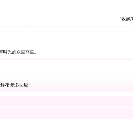
A
我
养
杭
摩
之
疗
解
按
现
士
解
按
我
士
最新商家