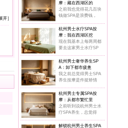
：卸下都市疲惫
之前总觉得男士SPA
生按摩是件挺矫情
州男士专属SPA按
：从都市繁忙里
前听到说杭州男士水
SPA养生，总觉得
锁杭州男士养生SPA
摩：奢享质感
在我真的觉得杭州男
专属水疗SPA完全
锁杭州男士水疗SPA
摩：唤醒疲惫
这一年多踩过杭州男
丝足SPA按摩的坑
圆满K歌沐足
5
浏览,
0
点评