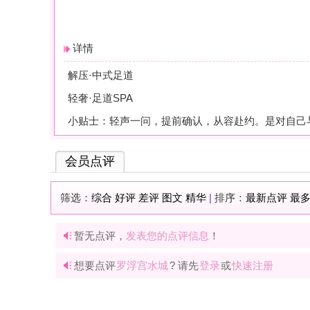
会员点评
筛选：
综合
好评
差评
图文
精华
|
排序：
最新点评
最多鲜花
最多回应
暂无点评，
发表您的点评信息
！
想要点评
罗浮宫水城
? 请先
登录
或
快速注册