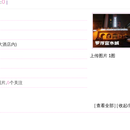
按
在
我
上传图片
1图
杭
摩
我
么
杭
摩
[
查看全部
] [
收起/展开
]
现
店
杭
摩
之
钱
[
收起/展开
]
杭
摩
现
要
重。
杭