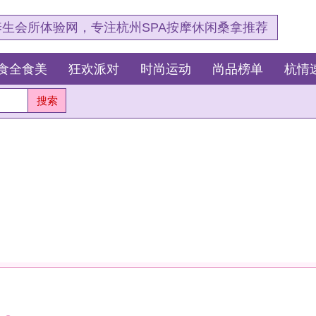
，专注杭州SPA按摩休闲桑拿推荐
狂欢派对
时尚运动
尚品榜单
杭情速报
最新资讯
杭
测
这
我
杭