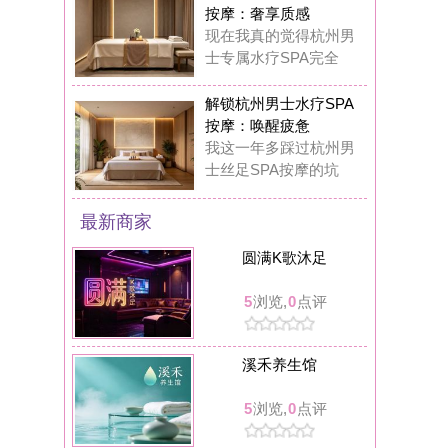
溪禾养生馆
5
浏览,
0
点评
可拉kola bar餐吧(临安人民广场店)
5
浏览,
0
点评
丝舍吾入踩背馆
6
浏览,
0
点评