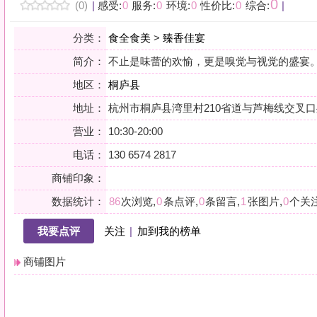
地区：
桐庐县
地址：
杭州市桐庐县湾里村210省道与芦梅线交叉口处
营业：
10:30-20:00
电话：
130 6574 2817
商铺印象：
数据统计：
86
次浏览,
0
条点评,
0
条留言,
1
张图片,
0
个关注
我要点评
关注
|
加到我的榜单
商铺图片
详情
小贴士：轻声一问，提前确认，从容赴约。是对自己与时光的双重尊重。
会员点评
筛选：
综合
好评
差评
图文
精华
|
排序：
最新点评
最多鲜花
最多回应