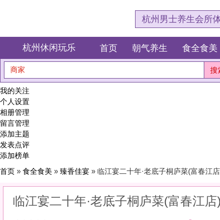
杭州男士养生会所体验网，专注杭
杭州休闲玩乐
首页
朝气养生
食全食美
狂欢派对
商家
搜索
我的关注
个人设置
相册管理
留言管理
添加主题
发表点评
添加榜单
首页
»
食全食美
»
臻香佳宴
» 临江宴二十年·老底子桐庐菜(富春江店)
临江宴二十年·老底子桐庐菜(富春江店)
0
(0)
|
感受:
0
服务:
0
环境:
0
性价比:
0
综合:
|
分类：
食全食美
>
臻香佳宴
简介：
不止是味蕾的欢愉，更是嗅觉与视觉的盛宴。