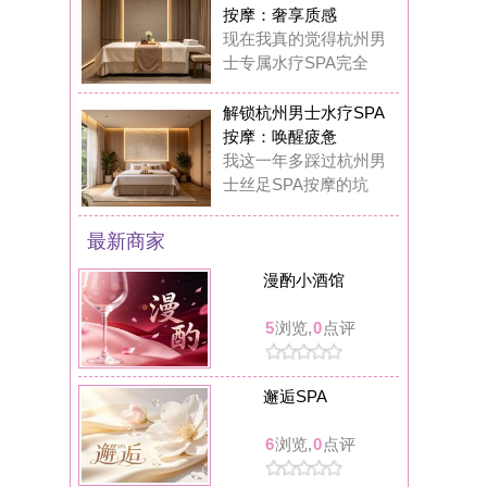
邂逅SPA
6
浏览,
0
点评
米洛克娱乐馆
6
浏览,
0
点评
圆满K歌沐足
8
浏览,
0
点评