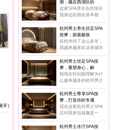
摩：探索极致
杭州待了这么多年，
越来越喜欢这座城市
州男士丝足SPA按
，重塑身心，解
现在特别能理解为什
越来越多的杭州男士
州男士尊享SPA按
，打造你的专属
在这家杭州男士SPA
对我来说就像是一
州男士水疗SPA按
：藏在西湖区的
前我也觉得花几百块
做SPA是浪费钱，
州男士水疗SPA按
：我在西湖区挖
在我基本上每两周都
去这家男士水疗SP
州男士奢华养生SP