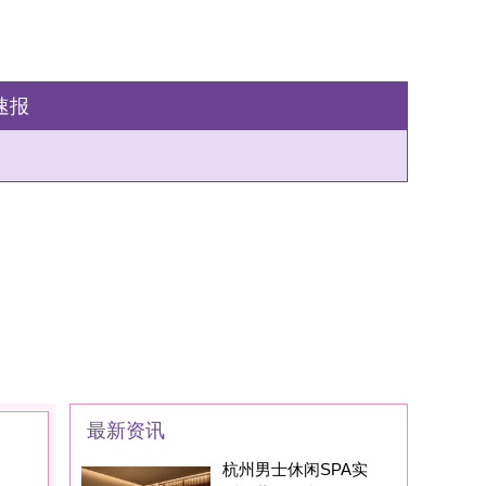
州男士休闲SPA实
：藏在西湖区的
家SPA养生会所现在
身边的朋友基本都
州男士养生丝足SPA