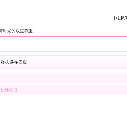
A
我
养
杭
摩
之
疗
解
按
现
士
解
按
我
士
最新商家