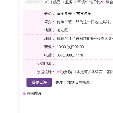
地区：
滨江区
地址：
杭州滨江区丹枫路676号香溢大厦4楼
营业：
10:00-次日02:00
电话：
0571 8881 7778
商铺印象：
数据统计：
84
次浏览,
0
条点评,
0
条留言,
1
张图片,
0
个关注
我要点评
关注
|
加到我的榜单
商铺图片
详情
小贴士：轻声一问，提前确认，从容赴约。是对自己与时光的双重尊
会员点评
筛选：
综合
好评
差评
图文
精华
|
排序：
最新点评
最多鲜花
最多回应