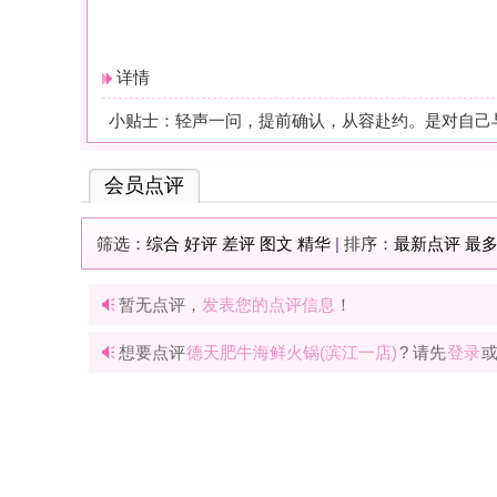
暂无点评，
发表您的点评信息
！
想要点评
德天肥牛海鲜火锅(滨江一店)
? 请先
登录
或
快速注册