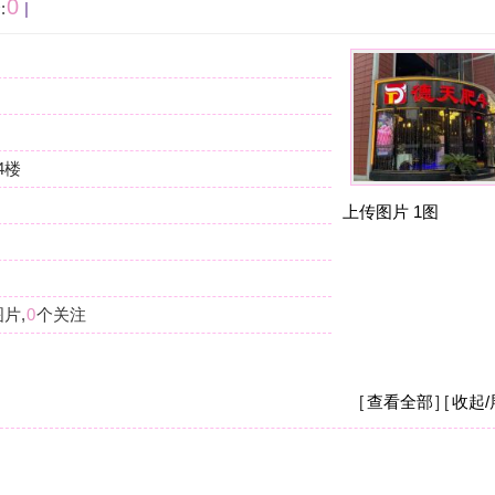
按
在
我
上传图片
1图
杭
摩
我
么
杭
摩
[
查看全部
] [
收起/展开
]
现
店
杭
摩
之
钱
[
收起/展开
]
杭
重。
摩
现
要
杭