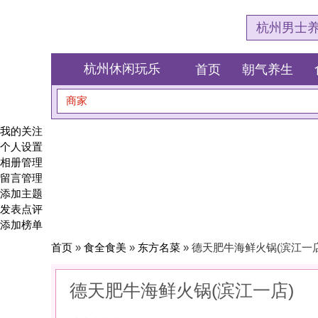
杭州男士养生会所体验网
杭州休闲玩乐
首页
朝气养生
食全食美
商家
搜索
我的关注
个人设置
相册管理
留言管理
添加主题
发表点评
添加榜单
首页
»
食全食美
»
东方名菜
» 德天肥牛海鲜火锅(滨江一店)
德天肥牛海鲜火锅(滨江一店)
0
(0)
|
感受:
0
服务:
0
环境:
0
性价比:
0
综合:
|
分类：
食全食美
>
东方名菜
简介：
传承手艺，只为这一口地道风味。