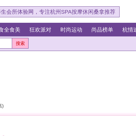
，专注杭州SPA按摩休闲桑拿推荐
狂欢派对
时尚运动
尚品榜单
杭情速报
最新资讯
杭
测
这
我
杭