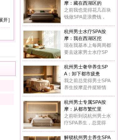
：卸下都市疲惫
之前总觉得男士SPA
生按摩是件挺矫情
州男士专属SPA按
：从都市繁忙里
前听到说杭州男士水
SPA养生，总觉得
锁杭州男士养生SPA
摩：奢享质感
在我真的觉得杭州男
专属水疗SPA完全
锁杭州男士水疗SPA
摩：唤醒疲惫
这一年多踩过杭州男
丝足SPA按摩的坑
漫酌小酒馆
5
浏览,
0
点评