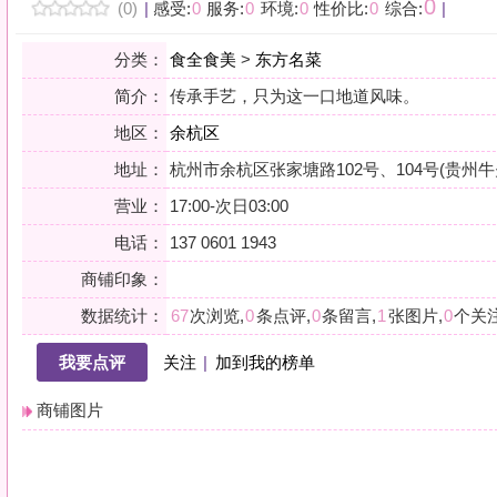
地区：
余杭区
地址：
杭州市余杭区张家塘路102号、104号(贵州牛夫人铜锅牛肉隔壁
营业：
17:00-次日03:00
电话：
137 0601 1943
商铺印象：
数据统计：
67
次浏览,
0
条点评,
0
条留言,
1
张图片,
0
个关注
我要点评
关注
|
加到我的榜单
商铺图片
详情
小贴士：轻声一问，提前确认，从容赴约。是对自己与时光的双重尊重。
会员点评
筛选：
综合
好评
差评
图文
精华
|
排序：
最新点评
最多鲜花
最多回应