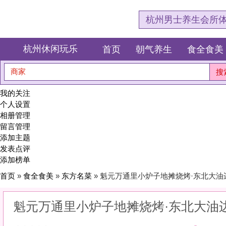
杭州男士养生会所体验网，专注杭
杭州休闲玩乐
首页
朝气养生
食全食美
狂欢派对
商家
搜索
我的关注
个人设置
相册管理
留言管理
添加主题
发表点评
添加榜单
首页
»
食全食美
»
东方名菜
» 魁元万通里小炉子地摊烧烤·东北大油边(永旺梦乐城店)
魁元万通里小炉子地摊烧烤·东北大油边(永旺梦乐
0
(0)
|
感受:
0
服务:
0
环境:
0
性价比:
0
综合:
|
分类：
食全食美
>
东方名菜
简介：
传承手艺，只为这一口地道风味。