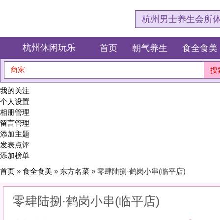
杭州男士养生会所体验网，专注杭
杭州休闲玩乐
首页
朝气养生
食全食美
狂欢派对
商家
搜索
我的关注
个人设置
相册管理
留言管理
添加主题
发表点评
添加榜单
首页
»
食全食美
»
东方名菜
» 零肆陆捌·鹤岗小串(临平店)
零肆陆捌·鹤岗小串(临平店)
0
(0)
|
感受:
0
服务:
0
环境:
0
性价比:
0
综合:
|
分类：
食全食美
>
东方名菜
简介：
传承手艺，只为这一口地道风味。