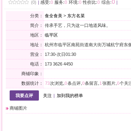
地区：
临平区
地址：
杭州市临平区南苑街道南大街万城杭宁府东侧约100米
营业：
17:30-次日01:30
电话：
173 3626 4450
商铺印象：
数据统计：
73
次浏览,
0
条点评,
0
条留言,
1
张图片,
0
个关注
我要点评
关注
|
加到我的榜单
商铺图片
详情
小贴士：轻声一问，提前确认，从容赴约。是对自己与时光的双重尊重。
会员点评
筛选：
综合
好评
差评
图文
精华
|
排序：
最新点评
最多鲜花
最多回应