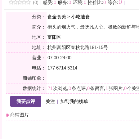
地区：
富阳区
地址：
杭州富阳区春秋北路181-15号
营业：
07:00-24:00
电话：
177 6714 5314
商铺印象：
数据统计：
71
次浏览,
0
条点评,
0
条留言,
1
张图片,
0
个关注
我要点评
关注
|
加到我的榜单
商铺图片
详情
小贴士：轻声一问，提前确认，从容赴约。是对自己与时光的双重尊重。
会员点评
筛选：
综合
好评
差评
图文
精华
|
排序：
最新点评
最多鲜花
最多回应