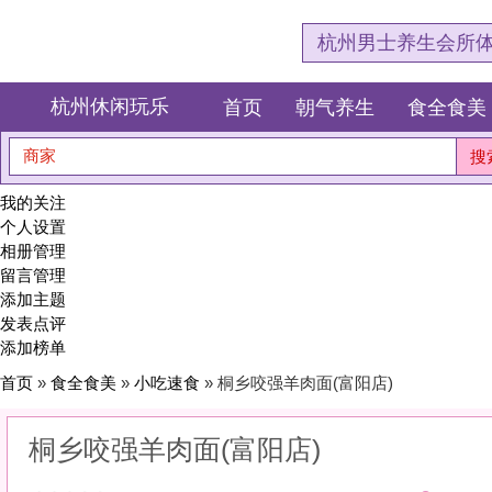
杭州男士养生会所体验网，专注杭
杭州休闲玩乐
首页
朝气养生
食全食美
狂欢派对
商家
搜索
我的关注
个人设置
相册管理
留言管理
添加主题
发表点评
添加榜单
首页
»
食全食美
»
小吃速食
» 桐乡咬强羊肉面(富阳店)
桐乡咬强羊肉面(富阳店)
0
(0)
|
感受:
0
服务:
0
环境:
0
性价比:
0
综合:
|
分类：
食全食美
>
小吃速食
简介：
街头的烟火气，最抚凡人心。极致的新鲜与地道小食。