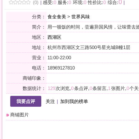
地区：
西湖区
地址：
杭州市西湖区文三路500号星光城B幢1层
营业：
11:00-22:00
电话：
18969127810
商铺印象：
数据统计：
129
次浏览,
0
条点评,
0
条留言,
1
张图片,
0
个关注
我要点评
关注
|
加到我的榜单
商铺图片
详情
小贴士：轻声一问，提前确认，从容赴约。是对自己与时光的双重尊重。
会员点评
筛选：
综合
好评
差评
图文
精华
|
排序：
最新点评
最多鲜花
最多回应