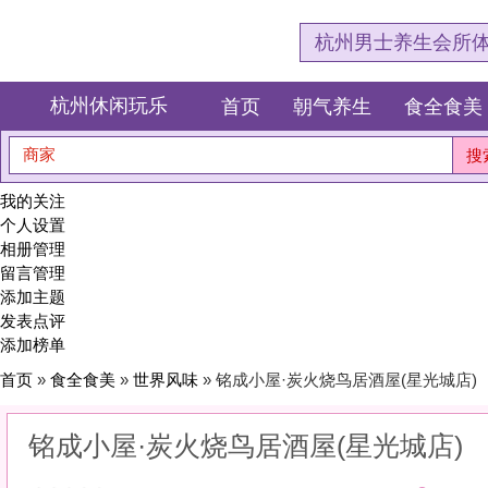
杭州男士养生会所体验网，专注杭
杭州休闲玩乐
首页
朝气养生
食全食美
狂欢派对
商家
搜索
我的关注
个人设置
相册管理
留言管理
添加主题
发表点评
添加榜单
首页
»
食全食美
»
世界风味
» 铭成小屋·炭火烧鸟居酒屋(星光城店)
铭成小屋·炭火烧鸟居酒屋(星光城店)
0
(0)
|
感受:
0
服务:
0
环境:
0
性价比:
0
综合:
|
分类：
食全食美
>
世界风味
简介：
用一顿饭的时间，尝遍异国风情，让味蕾去旅行。