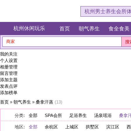
杭州男士养生会所体验网，专注杭
杭州休闲玩乐
首页
朝气养生
食全食美
狂欢派对
商家
搜索
我的关注
个人设置
相册管理
留言管理
添加主题
发表点评
添加榜单
首页
»
朝气养生
»
桑拿汗蒸
(13)
分类
:
全部
SPA会所
足浴养生
汤泉瑶浴
桑拿汗蒸
地区
:
全部
余杭区
上城区
拱墅区
滨江区
西湖区
萧山区
淳安县
桐庐县
建德市
显示:
图文
图片
|
数量:
10
20
40
|
排序:
推荐度
点评数量
浏览量