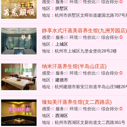
臻知美汗蒸养生馆(文二西路店)
0
感受:
0
服务:
0
环境:
0
性价比:
0
综合得分:
地区：
西湖区
地址：杭州市西湖区文新街道文二西路361号
13
1
2
>
花铺子
|
免责声明
|
隐私政
Powered by
huapu
免责声明：站内会员言论仅代表个人观点，并