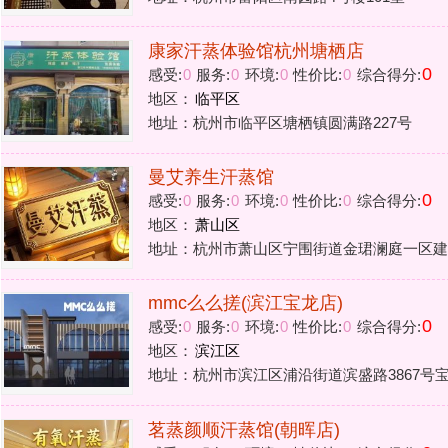
地区：
萧山区
地址：杭州市萧山区宁围街道金珺澜庭一区建设四路1277-1-1
mmc么么搓(滨江宝龙店)
0
感受:
0
服务:
0
环境:
0
性价比:
0
综合得分:
地区：
滨江区
地址：杭州市滨江区浦沿街道滨盛路3867号宝龙城2幢120室二
茗蒸颜顺汗蒸馆(朝晖店)
0
感受:
0
服务:
0
环境:
0
性价比:
0
综合得分:
地区：
拱墅区
地址：杭州市拱墅区文晖街道建国北路707号星都嘉苑3-1号商
静享水式汗蒸美容养生馆(九洲芳园店)
0
感受:
0
服务:
0
环境:
0
性价比:
0
综合得分:
地区：
上城区
地址：杭州市上城区九堡金堡街28号2楼
纳米汗蒸养生馆(半岛山庄店)
0
感受:
0
服务:
0
环境:
0
性价比:
0
综合得分:
地区：
建德市
地址：杭州建德市新安江街道半岛山庄5幢26号