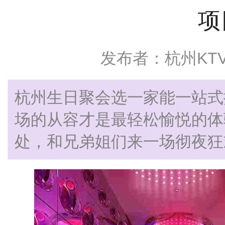
发布者：杭州KTV会所
浏
杭州生日聚会选一家能一站式搞定吃
场的从容才是最轻松愉悦的体验。杭州
处，和兄弟姐们来一场彻夜狂欢，这