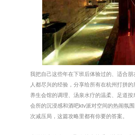
我把自己这些年在下班后体验过的、适合朋友聚会玩乐放松
人都尽兴的经验，分享给所有在杭州打拼的朋友们。这些地
养生会馆的调理、汤泉水疗的温柔、足道按摩的精细、男
会所的沉浸感和酒吧ktv派对空间的热闹氛围。不管你是
次减压局，这篇攻略里都有你要的答案。
先说说为什么SPA聚会越来越受到杭州下班族的青睐。其实
交”两个需求。传统的SPA，比如一个人做精油推背或者
大家各进各的房间，出来之后各回各家，根本没有“聚会”
唱K，热闹是热闹了，但结束后往往更累，第二天宿醉难受
SPA聚会正好取了中间值——你们可以一起蒸桑拿、一起
影，累了就去做个按摩，饿了就在餐厅里吃点东西，想热闹
的、自由的、没有压力的。你不用像吃席那样正襟危坐，不
出”去休息，也可以随时“加入”来热闹。这种低门槛、高
作榨干了精力的上班族。