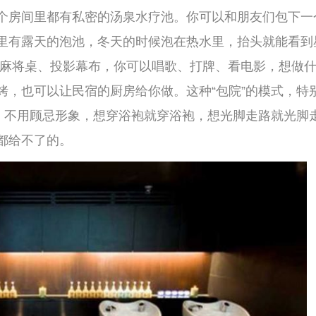
在西湖景区里面，周边环境非常好，被茶园和树
软化的山泉水，对皮肤很好。沐居的风格比较
在一起的聚会。你们可以白天在茶园里散步、
喧闹的设备，但有很好的音响，可以连蓝牙放
朋友深度交流的地方，沐居是非常棒的选择。
安静氛围的朋友。这类场所的代表是汤乐源。这
环境的调性就是“克制”和“干净”。汤乐源的
池，还有岩盘浴和桑拿房。休息区的布置也很
在茶室里席地而坐，泡一壶煎茶，慢慢喝。这
品质很高，鳗鱼饭和牛肉饭都做得很好。汤乐
，但非常适合想要深度放松、和朋友安静相处
，两个人泡完汤，穿着浴衣坐在榻榻米上喝清