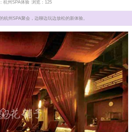
按
在
我
的
杭
摩
我
么
爱
杭
摩
现
店
专
杭
摩
之
钱
到
杭
摩
现