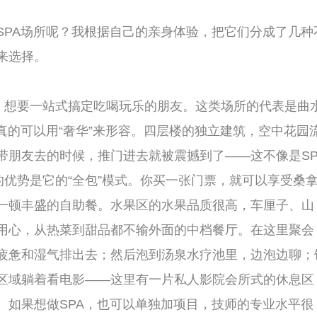
个分店，我去过的是西湖文化广场店。它的特
是韩式的，有很多不同温度的汗蒸房——有六
冰房。朋友们可以一起从一个房间“串”到另一
息区也很大，铺着地暖，你可以躺在垫子上，
气，没有曲水兰亭那种“端着”的感觉，更适合
一整个晚上。我经常和几个哥们约在纽斯，先
种感觉比在酒吧里干喝要舒服太多了。
个完全属于自己小团体空间的朋友。这类场所的
里，门脸不大，但走进去别有洞天。它是一个小
私密的汤泉水疗池。你可以和朋友们包下一个
池，冬天的时候泡在热水里，抬头就能看到星
影幕布，你可以唱歌、打牌、看电影，想做什么
宿的厨房给你做。这种“包院”的模式，特别适
象，想穿浴袍就穿浴袍，想光脚走路就光脚走