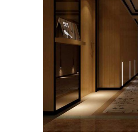
那么，杭州到底有哪些适合下班聚会的宝藏SPA场所呢？
同类型，方便大家根据自己和朋友们的喜好来选择。
第一类是“综合娱乐型”，适合那些喜欢热闹、想要一站式
亭。这家位于钱江世纪城的SPA会所，环境真的可以用“
潺潺，每一处设计都透着高级感。我第一次带朋友去的时
A，更像是一个现代艺术馆。曲水兰亭最大的优势是它的“
汤泉水疗、汗蒸、水果饮料畅吃畅饮，还有一顿丰盛的自
竹、晴王葡萄都是随便拿；餐厅的菜品也很用心，从热菜
你可以带着朋友们先一起蒸桑拿，把一天的疲惫和湿气排
了就去餐厅吃一顿；吃饱了可以找个安静的区域躺着看电
每个位置都有独立的屏幕和耳机，互不打扰。如果想做SP
高。我和朋友们通常会把整个晚上耗在这里，从七点待到
一样，神清气爽。