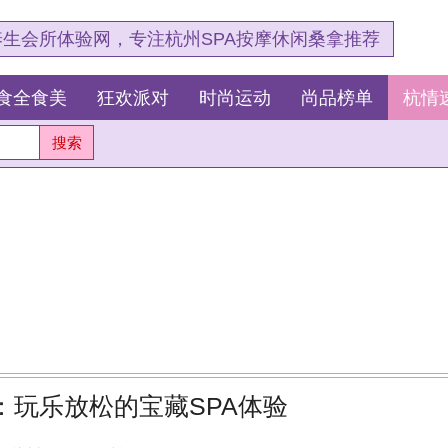
，专注杭州SPA按摩休闲桑拿推荐
狂欢派对
时尚运动
尚品榜单
杭情速报
最新资讯
的宝藏SPA体验
杭
浏览：125
测
这
我
，边聊边玩边放松的新体验。
我
杭