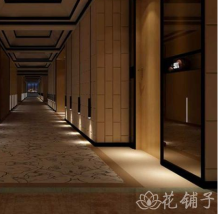
我根据自己的亲身体验，把它们分成了几种不
搞定吃喝玩乐的朋友。这类场所的代表是曲水兰
奢华”来形容。四层楼的独立建筑，空中花园流水
候，推门进去就被震撼到了——这不像是SP
全包”模式。你买一张门票，就可以享受桑拿、
助餐。水果区的水果品质很高，车厘子、山
到甜品都不输外面的中档餐厅。在这里聚会，
出去；然后泡到汤泉水疗池里，边泡边聊；饿
影——这里有一片私人影院会所式的休息区，
A，也可以单独加项目，技师的专业水平很
凌晨一点，出来的时候每个人都像是换了个人