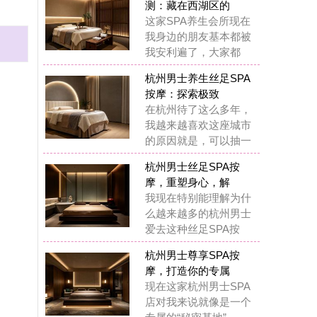
摩：探索极致
杭州待了这么多年，
越来越喜欢这座城市
原因就是，可以抽一
州男士丝足SPA按
，重塑身心，解
现在特别能理解为什
越来越多的杭州男士
去这种丝足SPA按
州男士尊享SPA按
，打造你的专属
在这家杭州男士SPA
对我来说就像是一个
属的“秘密基地”
州男士水疗SPA按
：藏在西湖区的
前我也觉得花几百块
做SPA是浪费钱，直
自己身体出了问题
州男士水疗SPA按
：我在西湖区挖
在我基本上每两周都