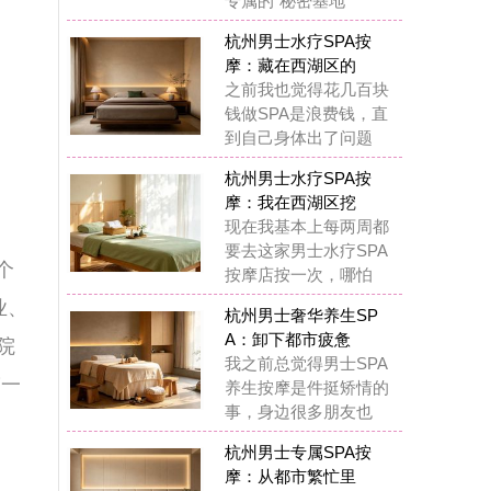
去这家男士水疗SPA
摩店按一次，哪怕
州男士奢华养生SP
：卸下都市疲惫
之前总觉得男士SPA
生按摩是件挺矫情的
，身边很多朋友也
州男士专属SPA按
：从都市繁忙里
前听到说杭州男士水
SPA养生，总觉得花
胡哨的，是不是有
锁杭州男士养生SPA
摩：奢享质感
在我真的觉得杭州男
专属水疗SPA完全是
们杭州男生的“解
锁杭州男士水疗SPA
摩：唤醒疲惫
这一年多踩过杭州男
丝足SPA按摩的坑也
少，也给大家提几