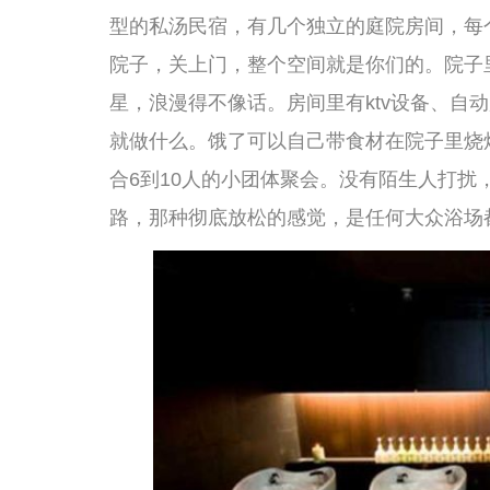
另一家值得一提的私汤轰趴型场所是沐居·私汤民宿。它
林包围着。每个房间都有一个私密的汤泉池，泡池的水是
文艺、安静，适合那种不想太闹、只想和朋友安安静静待
拍照，晚上回来泡汤、喝茶、聊天。房间里没有KTV那种
自己喜欢的音乐。如果你想找一个既能放松身心、又能和
第三类是“日式禅意型”，适合那些追求品质和格调、喜欢
是一家日式风格的城市温泉，进去要换和服样式的浴衣，整个
汤泉水疗区设计得非常讲究，有几个不同温度和功效的汤
日式——榻榻米、竹帘、枯山水造景，你甚至可以和朋友
里也有餐厅，提供日式定食和简餐，虽然不是自助餐，但
源的整体氛围是比较安静的，不适合那种大喊大叫的狂欢
的聚会场景。我和一位同样喜欢养生的朋友经常约在这里
酒、聊聊近况，那种感觉非常治愈。