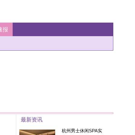
州男士休闲SPA实
：藏在西湖区的
家SPA养生会所现在
身边的朋友基本都被
安利遍了，大家都
州男士养生丝足SPA