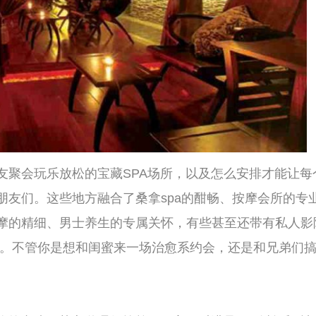
要
的宝藏SPA场所，以及怎么安排才能让每个
按
方融合了桑拿spa的酣畅、按摩会所的专业、
杭
A
士养生的专属关怀，有些甚至还带有私人影院
我
想和闺蜜来一场治愈系约会，还是和兄弟们搞一
养
事
杭
摩
道理很简单——它同时满足了“放松”和“社
之
疗
足道按摩，确实很放松，但不适合一群人，因为
里
的感觉。而传统的朋友聚会，比如吃饭、喝酒、
解
按
、喉咙沙哑，根本没有达到“放松”的目的。而
现
泡汤泉、一起坐在休息区的沙发上聊天看电
士
我
了还可以去KTV吼两嗓子。整个过程是松弛
解
用像唱K那样时刻保持亢奋，你可以随时“退
按
自由度的聚会方式，特别适合那些白天已经被工
我
士
不