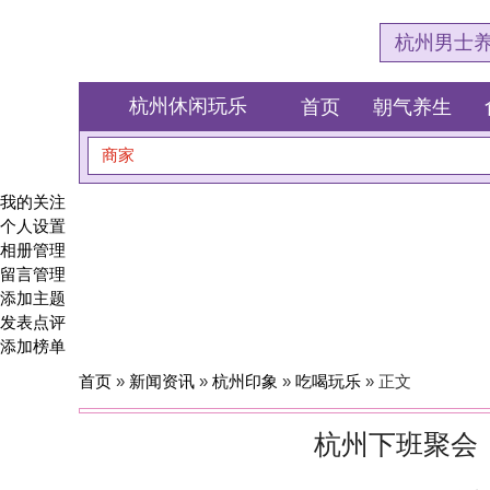
杭州男士养生会所体验网
杭州休闲玩乐
首页
朝气养生
食全食美
商家
搜索
我的关注
个人设置
相册管理
留言管理
添加主题
发表点评
添加榜单
首页
»
新闻资讯
»
杭州印象
»
吃喝玩乐
» 正文
杭州下班聚会：玩乐放松
发布者：杭州SPA体验
在杭州特别适合下班聚会的宝藏玩法——和朋友一起的杭州SPA聚会