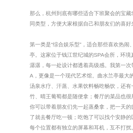
同样属于综合娱乐型的还有纽斯SPA。这家在杭州有好几
色是韩式汗蒸和汤泉水疗做得非常地道。整个会所的风格
十多度的黄土房、有四十多度的水晶盐房、还有零下几度的
个房间，体验冷热交替的刺激，特别好玩。纽斯的大厅休
盖着毯子，看墙上挂着的电视。这里的气氛比较随意、接地
年轻朋友聚会。价格也亲民很多，人均一两百块钱就能玩
蒸、再泡、再躺，中间叫一份炸鸡和啤酒，边吃边聊，那
第二类是“私汤轰趴型”，适合那些注重私密性、希望有一
代表是吴山居·汤house。它藏在吴山脚下的一条小巷子
型的私汤民宿，有几个独立的庭院房间，每个房间里都有
院子，关上门，整个空间就是你们的。院子里有露天的泡
星，浪漫得不像话。房间里有ktv设备、自动麻将桌、投
就做什么。饿了可以自己带食材在院子里烧烤，也可以让民
合6到10人的小团体聚会。没有陌生人打扰，不用顾忌形
路，那种彻底放松的感觉，是任何大众浴场都给不了的。