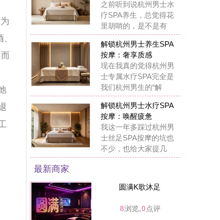
圆满K歌沐足
8
浏览,
0
点评
溪禾养生馆
7
浏览,
0
点评
可拉kola bar餐吧
7
浏览,
0
点评
丝舍吾入踩背馆
7
浏览,
0
点评