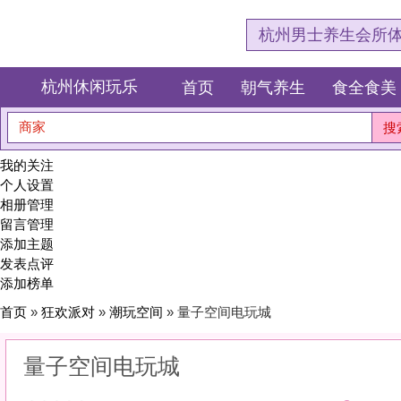
杭州男士养生会所体验网，专注杭
杭州休闲玩乐
首页
朝气养生
食全食美
狂欢派对
商家
搜索
我的关注
个人设置
相册管理
留言管理
添加主题
发表点评
添加榜单
首页
»
狂欢派对
»
潮玩空间
» 量子空间电玩城
量子空间电玩城
0
(0)
|
感受:
0
服务:
0
环境:
0
性价比:
0
综合:
|
分类：
狂欢派对
>
潮玩空间
简介：
打破常规，玩所未玩。新颖体验，美好心情！