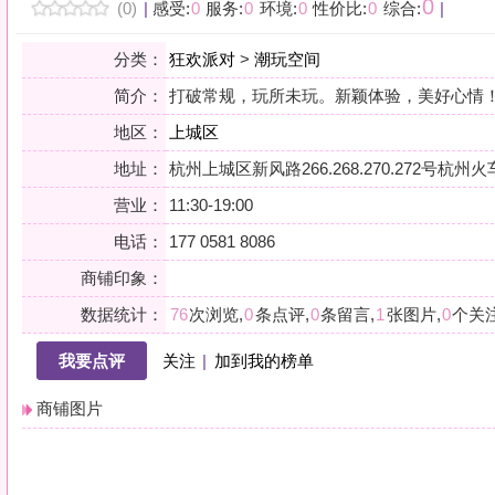
地区：
上城区
地址：
杭州上城区新风路266.268.270.272号杭州火车东站西广场C座
营业：
11:30-19:00
电话：
177 0581 8086
商铺印象：
数据统计：
76
次浏览,
0
条点评,
0
条留言,
1
张图片,
0
个关注
我要点评
关注
|
加到我的榜单
商铺图片
详情
小贴士：轻声一问，提前确认，从容赴约。是对自己与时光的双重尊重。
会员点评
筛选：
综合
好评
差评
图文
精华
|
排序：
最新点评
最多鲜花
最多回应