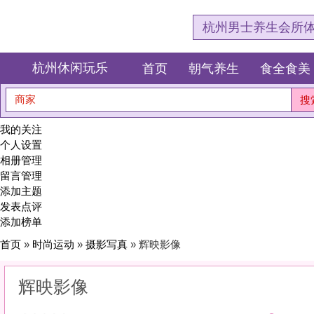
杭州男士养生会所体验网，专注杭
杭州休闲玩乐
首页
朝气养生
食全食美
狂欢派对
商家
搜索
我的关注
个人设置
相册管理
留言管理
添加主题
发表点评
添加榜单
首页
»
时尚运动
»
摄影写真
» 辉映影像
辉映影像
0
(0)
|
感受:
0
服务:
0
环境:
0
性价比:
0
综合:
|
分类：
时尚运动
>
摄影写真
简介：
定格瞬间，封存永恒。用镜头捕捉你最动人的角度，把时光装