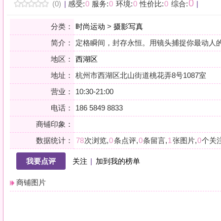
地区：
西湖区
地址：
杭州市西湖区北山街道桃花弄8号1087室
营业：
10:30-21:00
电话：
186 5849 8833
商铺印象：
数据统计：
78
次浏览,
0
条点评,
0
条留言,
1
张图片,
0
个关注
我要点评
关注
|
加到我的榜单
商铺图片
详情
小贴士：轻声一问，提前确认，从容赴约。是对自己与时光的双重尊重。
会员点评
筛选：
综合
好评
差评
图文
精华
|
排序：
最新点评
最多鲜花
最多回应