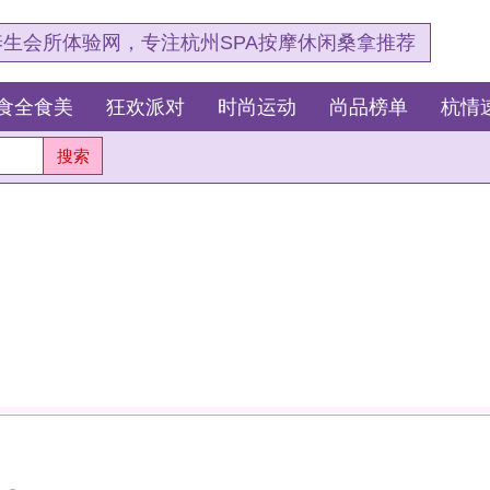
，专注杭州SPA按摩休闲桑拿推荐
狂欢派对
时尚运动
尚品榜单
杭情速报
最新资讯
杭
测
这
我
杭