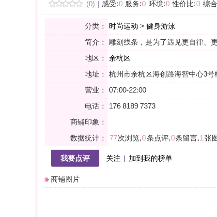
地区：
余杭区
地址：
杭州市余杭区海创路海智中心3号楼201室
营业：
07:00-22:00
电话：
176 8189 7373
商铺印象：
数据统计：
77
次浏览,
0
条点评,
0
条留言,
1
张图片,
0
个关注
我要点评
关注
|
加到我的榜单
商铺图片
详情
小贴士：轻声一问，提前确认，从容赴约。是对自己与时光的双重尊
会员点评
筛选：
综合
好评
差评
图文
精华
|
排序：
最新点评
最多鲜花
最多回应