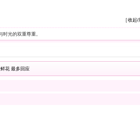
A
我
养
杭
摩
之
疗
解
按
现
士
解
按
我
士
最新商家