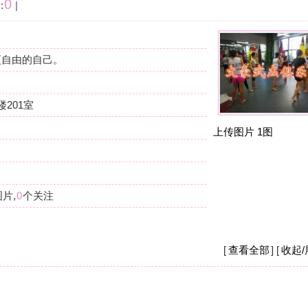
按
在
我
上传图片
1图
杭
摩
我
么
杭
摩
[
查看全部
] [
收起/展开
]
现
店
杭
摩
之
钱
[
收起/展开
]
杭
重。
摩
现
要
杭