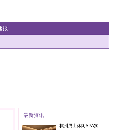
州男士休闲SPA实
：藏在西湖区的
家SPA养生会所现在
身边的朋友基本都
州男士养生丝足SPA