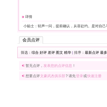
暂无点评，
发表您的点评信息
！
想要点评
文豪武杰俱乐部
? 请先
登录
或
快速注册