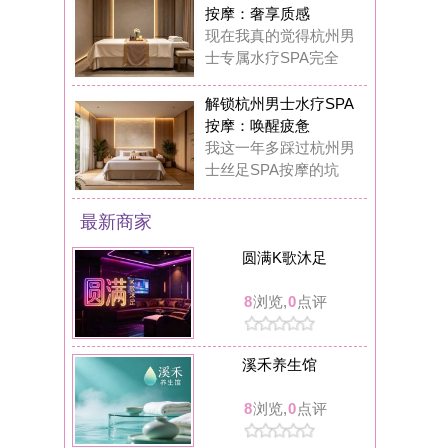
溪禾养生馆
8
浏览,
0
点评
可拉kola bar餐吧(临安人民广场店)
8
浏览,
0
点评
丝舍吾入踩背馆
8
浏览,
0
点评