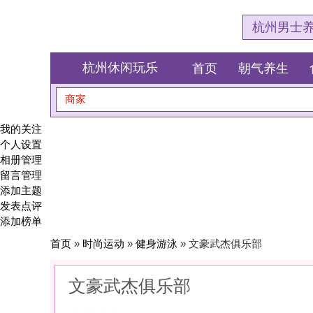
杭州男士养生会所体验网
杭州休闲玩乐
首页
朝气养生
食全食美
商家
搜索
我的关注
个人设置
相册管理
留言管理
添加主题
发表点评
添加榜单
首页
»
时尚运动
»
健身游泳
» 文豪武杰俱乐部
文豪武杰俱乐部
0
(0)
|
感受:
0
服务:
0
环境:
0
性价比:
0
综合:
|
分类：
时尚运动
>
健身游泳
简介：
雕刻线条，是为了遇见更自律、更自由的自己。