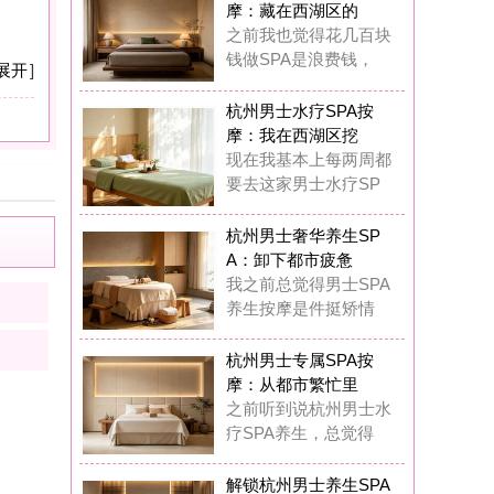
：卸下都市疲惫
之前总觉得男士SPA
生按摩是件挺矫情
州男士专属SPA按
：从都市繁忙里
前听到说杭州男士水
SPA养生，总觉得
锁杭州男士养生SPA
摩：奢享质感
在我真的觉得杭州男
专属水疗SPA完全
锁杭州男士水疗SPA
摩：唤醒疲惫
这一年多踩过杭州男
丝足SPA按摩的坑
圆满K歌沐足
8
浏览,
0
点评