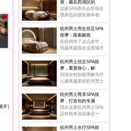
摩：探索极致
杭州待了这么多年，
越来越喜欢这座城市
州男士丝足SPA按
，重塑身心，解
现在特别能理解为什
越来越多的杭州男士
州男士尊享SPA按
，打造你的专属
在这家杭州男士SPA
对我来说就像是一
州男士水疗SPA按
：藏在西湖区的
前我也觉得花几百块
做SPA是浪费钱，
州男士水疗SPA按
：我在西湖区挖
在我基本上每两周都
去这家男士水疗SP
州男士奢华养生SP