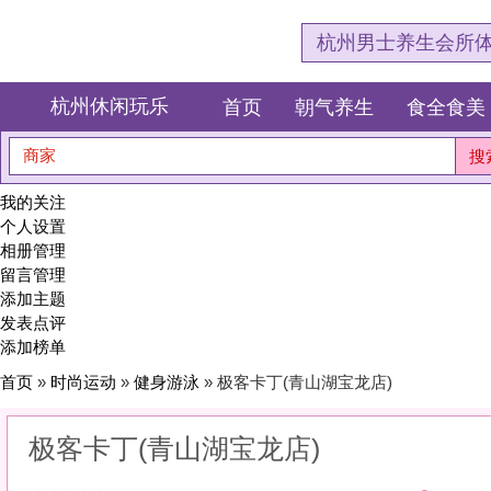
杭州男士养生会所体验网，专注杭
杭州休闲玩乐
首页
朝气养生
食全食美
狂欢派对
商家
搜索
我的关注
个人设置
相册管理
留言管理
添加主题
发表点评
添加榜单
首页
»
时尚运动
»
健身游泳
» 极客卡丁(青山湖宝龙店)
极客卡丁(青山湖宝龙店)
0
(0)
|
感受:
0
服务:
0
环境:
0
性价比:
0
综合:
|
分类：
时尚运动
>
健身游泳
简介：
雕刻线条，是为了遇见更自律、更自由的自己。