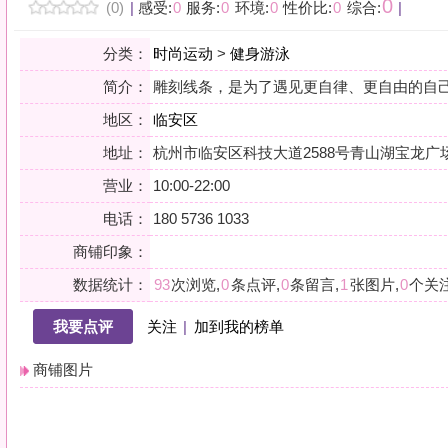
地区：
临安区
地址：
杭州市临安区科技大道2588号青山湖宝龙广场M-F3-002
营业：
10:00-22:00
电话：
180 5736 1033
商铺印象：
数据统计：
93
次浏览,
0
条点评,
0
条留言,
1
张图片,
0
个关注
我要点评
关注
|
加到我的榜单
商铺图片
详情
小贴士：轻声一问，提前确认，从容赴约。是对自己与时光的双重尊重。
会员点评
筛选：
综合
好评
差评
图文
精华
|
排序：
最新点评
最多鲜花
最多回应