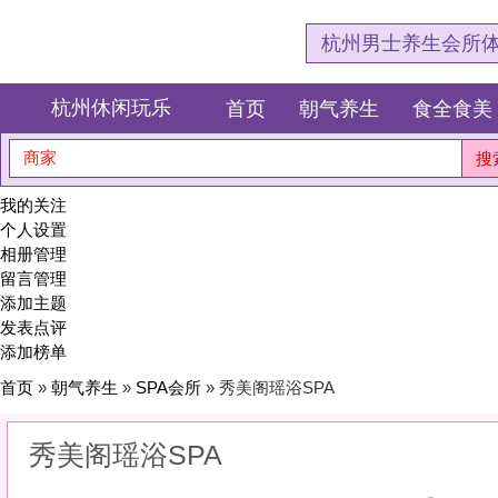
杭州男士养生会所体验网，专注杭
杭州休闲玩乐
首页
朝气养生
食全食美
狂欢派对
商家
搜索
我的关注
个人设置
相册管理
留言管理
添加主题
发表点评
添加榜单
首页
»
朝气养生
»
SPA会所
» 秀美阁瑶浴SPA
秀美阁瑶浴SPA
0
(0)
|
感受:
0
服务:
0
环境:
0
性价比:
0
综合:
|
分类：
朝气养生
>
SPA会所
简介：
在精油与指尖的抚摸中，找回身体的柔软与久违的安眠。