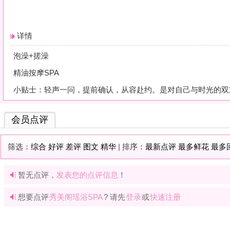
会员点评
筛选：
综合
好评
差评
图文
精华
|
排序：
最新点评
最多鲜花
最多回应
暂无点评，
发表您的点评信息
！
想要点评
秀美阁瑶浴SPA
? 请先
登录
或
快速注册