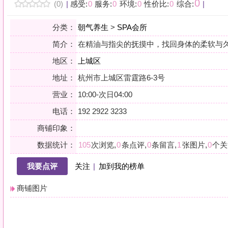
地区：
上城区
地址：
杭州市上城区雷霆路6-3号
营业：
10:00-次日04:00
电话：
192 2922 3233
商铺印象：
数据统计：
105
次浏览,
0
条点评,
0
条留言,
1
张图片,
0
个关注
我要点评
关注
|
加到我的榜单
商铺图片
详情
泡澡+搓澡
精油
按摩
SPA
小贴士：轻声一问，提前确认，从容赴约。是对自己与时光的双重尊重。