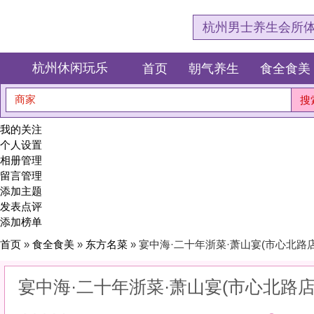
杭州男士养生会所体验网，专注杭
杭州休闲玩乐
首页
朝气养生
食全食美
狂欢派对
商家
搜索
我的关注
个人设置
相册管理
留言管理
添加主题
发表点评
添加榜单
首页
»
食全食美
»
东方名菜
» 宴中海·二十年浙菜·萧山宴(市心北路店)
宴中海·二十年浙菜·萧山宴(市心北路店)
0
(0)
|
感受:
0
服务:
0
环境:
0
性价比:
0
综合:
|
分类：
食全食美
>
东方名菜
简介：
传承手艺，只为这一口地道风味。