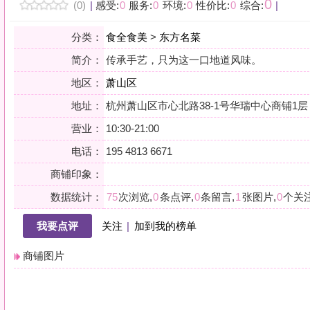
地区：
萧山区
地址：
杭州萧山区市心北路38-1号华瑞中心商铺1层
营业：
10:30-21:00
电话：
195 4813 6671
商铺印象：
数据统计：
75
次浏览,
0
条点评,
0
条留言,
1
张图片,
0
个关注
我要点评
关注
|
加到我的榜单
商铺图片
详情
小贴士：轻声一问，提前确认，从容赴约。是对自己与时光的双重尊重。
会员点评
筛选：
综合
好评
差评
图文
精华
|
排序：
最新点评
最多鲜花
最多回应