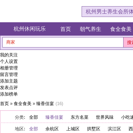
杭州男士养生会所体验网，专注杭
杭州休闲玩乐
首页
朝气养生
食全食美
狂欢派对
商家
搜索
我的关注
个人设置
相册管理
留言管理
添加主题
发表点评
添加榜单
首页
»
食全食美
»
臻香佳宴
(16)
分类
:
全部
臻香佳宴
东方名菜
世界风味
小吃速食
地区
:
全部
余杭区
上城区
拱墅区
滨江区
西湖区
萧山区
淳安县
桐庐县
建德市
显示:
图文
图片
|
数量:
10
20
40
|
排序:
推荐度
点评数量
浏览量