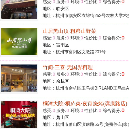
桐湾大院·桐庐菜·夜宵烧烤(滨康路店)
0
感受:
0
服务:
0
环境:
0
性价比:
0
综合得分:
地区：
萧山区
地址：杭州市萧山区滨康路55号(免费停车|家宴1生日宴(团建聚
16
1
2
>
花铺子
|
免责声明
|
隐私政
Powered by
huapu
免责声明：站内会员言论仅代表个人观点，并