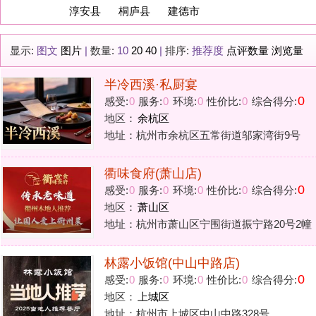
半冷西溪·私厨宴
0
感受:
0
服务:
0
环境:
0
性价比:
0
综合得分:
地区：
余杭区
地址：杭州市余杭区五常街道邬家湾街9号
衢味食府(萧山店)
0
感受:
0
服务:
0
环境:
0
性价比:
0
综合得分:
地区：
萧山区
地址：杭州市萧山区宁围街道振宁路20号2幢
林露小饭馆(中山中路店)
0
感受:
0
服务:
0
环境:
0
性价比:
0
综合得分:
地区：
上城区
地址：杭州市上城区中山中路328号
古香铜锅鱼·农家私房菜
0
感受:
0
服务:
0
环境:
0
性价比:
0
综合得分:
地区：
淳安县
地址：杭州市淳安县狮城路72号
严州府·府上私房菜
0
感受:
0
服务:
0
环境:
0
性价比:
0
综合得分: