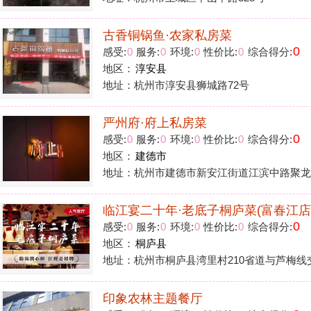
地区：
建德市
地址：杭州市建德市新安江街道江滨中路聚龙大厦401室
临江宴二十年·老底子桐庐菜(富春江店)
0
感受:
0
服务:
0
环境:
0
性价比:
0
综合得分:
地区：
桐庐县
地址：杭州市桐庐县湾里村210省道与芦梅线交叉口处
印象农林主题餐厅
0
感受:
0
服务:
0
环境:
0
性价比:
0
综合得分:
地区：
临安区
地址：杭州市临安区衣锦街252号农林大学术交流中心内
山居黑山顶·粗粮山野菜
0
感受:
0
服务:
0
环境:
0
性价比:
0
综合得分:
地区：
富阳区
地址：杭州市富阳区文教路201号
竹间·三喜·无国界料理
0
感受:
0
服务:
0
环境:
0
性价比:
0
综合得分:
地区：
余杭区
地址：杭州市余杭区玉鸟街BIRLAND玉鸟集A13-101号