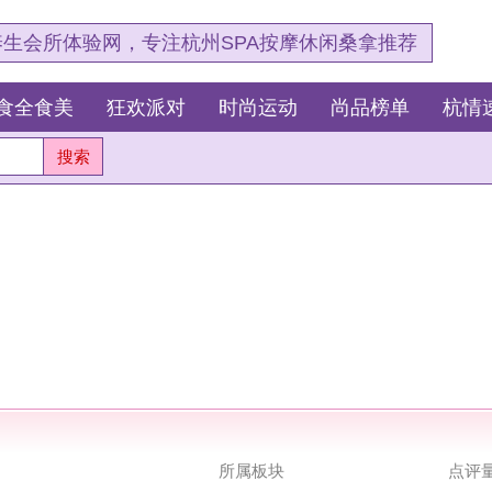
，专注杭州SPA按摩休闲桑拿推荐
狂欢派对
时尚运动
尚品榜单
杭情速报
所属板块
点评量
图片量
浏览量
时尚运动
>
摄影写真
0
1
77
时尚运动
>
摄影写真
0
1
82
时尚运动
>
摄影写真
0
1
76