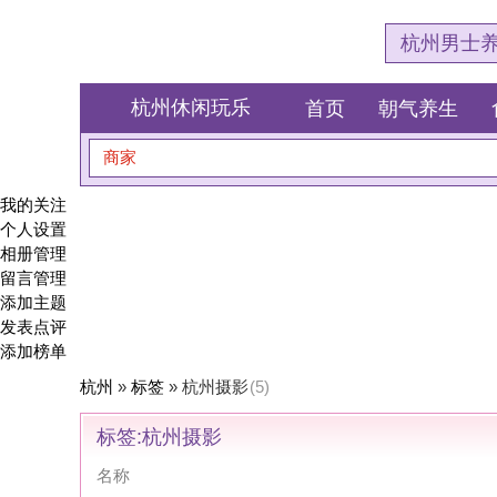
杭州男士养生会所体验网
杭州休闲玩乐
首页
朝气养生
食全食美
商家
搜索
我的关注
个人设置
相册管理
留言管理
添加主题
发表点评
添加榜单
杭州
»
标签
» 杭州摄影
(5)
标签:杭州摄影
名称
奶牛叔叔儿童摄影生活馆(杭州桐庐县)
今零摄影
不晚小院